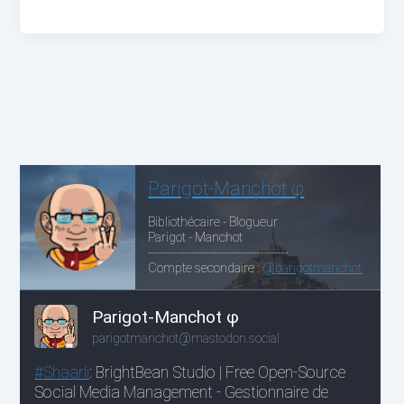
ou
DL
:
Mission
to
Mars