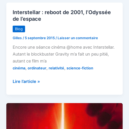
après
?
Interstellar : reboot de 2001, l’Odyssée
de l’espace
Blog
Gilles
/
5 septembre 2015
/
Laisser un commentaire
Encore une séance cinéma @home avec Interstellar.
Autant le blockbuster Gravity m’a fait un peu pitié,
autant ce film m’a
,
,
,
cinéma
ordinateur
relativité
science-fiction
Interstellar
Lire l’article »
:
reboot
de
2001,
l’Odyssée
de