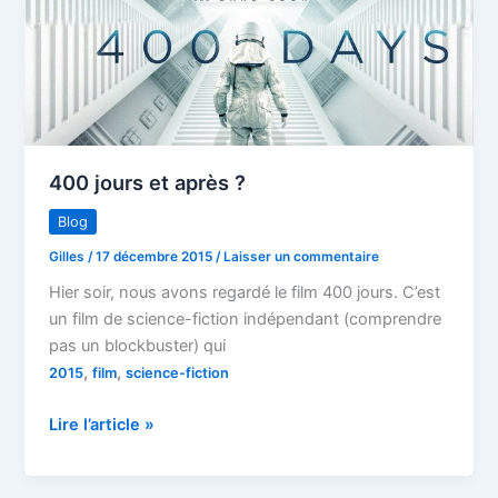
le
meilleur
film
de
2015
?
400 jours et après ?
Blog
Gilles
/
17 décembre 2015
/
Laisser un commentaire
Hier soir, nous avons regardé le film 400 jours. C’est
un film de science-fiction indépendant (comprendre
pas un blockbuster) qui
,
,
2015
film
science-fiction
400
Lire l’article »
jours
et