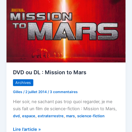
l’espace
DVD ou DL : Mission to Mars
Archives
Gilles
/
2 juillet 2014
/
3 commentaires
Hier soir, ne sachant pas trop quoi regarder, je me
suis fait un film de science-fiction : Mission to Mars,
,
,
,
,
dvd
espace
extraterrestre
mars
science-fiction
DVD
Lire l’article »