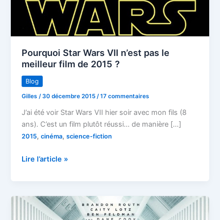
Pourquoi Star Wars VII n’est pas le
meilleur film de 2015 ?
Blog
Gilles
/
30 décembre 2015
/
17 commentaires
J’ai été voir Star Wars VII hier soir avec mon fils (8
ans). C’est un film plutôt réussi… de manière […]
,
,
2015
cinéma
science-fiction
Pourquoi
Lire l’article »
Star
Wars
VII
n’est
pas