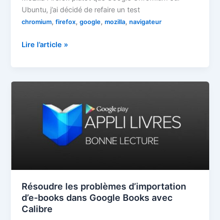
Ubuntu, j’ai décidé de refaire un test
,
,
,
,
chromium
firefox
google
mozilla
navigateur
Chromium,
Lire l’article »
j’en
ai
une
énorme
envie
!
Résoudre les problèmes d’importation
d’e-books dans Google Books avec
Calibre