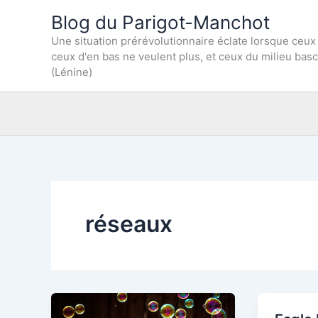
Aller
Blog du Parigot-Manchot
au
Une situation prérévolutionnaire éclate lorsque ceux
contenu
ceux d'en bas ne veulent plus, et ceux du milieu bas
(Lénine)
réseaux