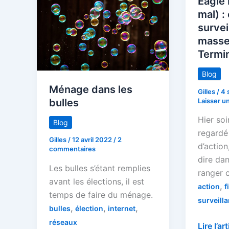
Eagle 
mal) :
survei
masse 
Termi
Blog
Ménage dans les
Gilles
/
4 
bulles
Laisser u
Hier soi
Blog
regardé 
Gilles
/
12 avril 2022
/
2
d’action
commentaires
dire dan
Les bulles s’étant remplies
ranger c
avant les élections, il est
,
action
f
temps de faire du ménage.
surveill
,
,
,
bulles
élection
internet
réseaux
Eagle
Lire l’ar