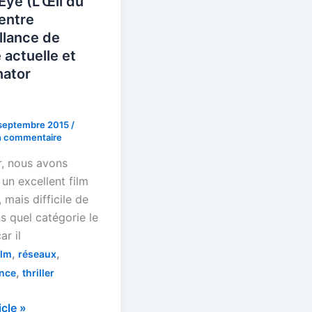
Eye (L’Œil du
 entre
llance de
actuelle et
nator
septembre 2015
/
n commentaire
r, nous avons
un excellent film
, mais difficile de
s quel catégorie le
ar il
,
,
ilm
réseaux
,
ance
thriller
ticle »