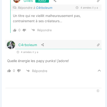
Gilles
Auteur
Répondre à
C4rboleum
4 années il y a
Un titre qui ne vieillit malheureusement pas,
contrairement à ses créateurs…
0
Répondre
C4rboleum
4 années il y a
Quelle énergie les papy punks! j’adore!
0
Répondre