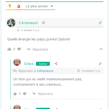
Le plus ancien
C4rboleum
4 années il y a
Quelle énergie les papy punks! j’adore!
0
Répondre
Gilles
Auteur
Répondre à
C4rboleum
4 années il y a
Un titre qui ne vieillit malheureusement pas,
contrairement à ses créateurs…
0
Répondre