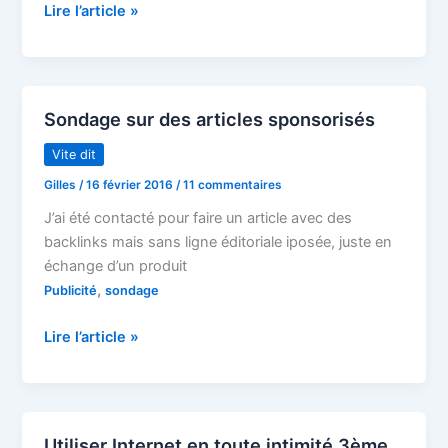
Faire
Lire l’article »
campagne
ou
s’abonner
:
Sondage sur des articles sponsorisés
la
question
Vite dit
de
Gilles
/
16 février 2016
/
11 commentaires
la
J’ai été contacté pour faire un article avec des
rémunération
backlinks mais sans ligne éditoriale iposée, juste en
des
échange d’un produit
blogueurs
,
Publicité
sondage
Sondage
Lire l’article »
sur
des
articles
sponsorisés
Utiliser Internet en toute intimité 3ème