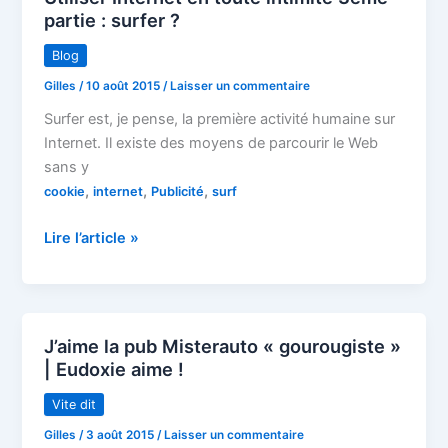
partie : surfer ?
Blog
Gilles
/
10 août 2015
/
Laisser un commentaire
Surfer est, je pense, la première activité humaine sur
Internet. Il existe des moyens de parcourir le Web
sans y
,
,
,
cookie
internet
Publicité
surf
Utiliser
Lire l’article »
Internet
en
toute
intimité
J’aime la pub Misterauto « gourougiste »
3ème
| Eudoxie aime !
partie
:
Vite dit
surfer
Gilles
/
3 août 2015
/
Laisser un commentaire