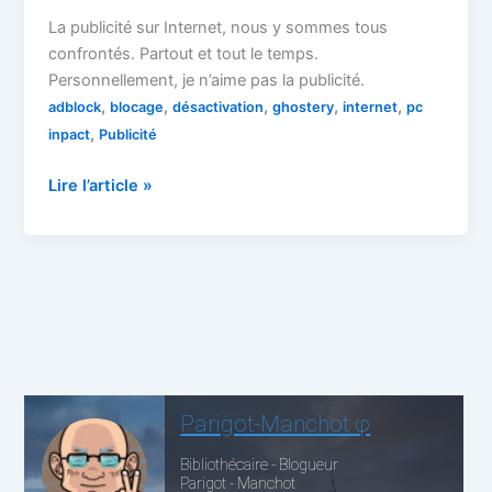
La publicité sur Internet, nous y sommes tous
confrontés. Partout et tout le temps.
Personnellement, je n’aime pas la publicité.
,
,
,
,
,
adblock
blocage
désactivation
ghostery
internet
pc
,
inpact
Publicité
Publicité
Lire l’article »
sur
Internet
:
méthodes
pour
l’éviter
ou
l’accepter