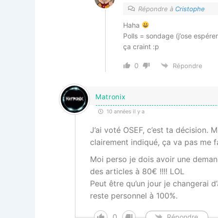
Répondre à
Cristophe
Haha
Polls = sondage (j’ose espére
ça craint :p
0
Répondre
Matronix
10 années il y a
J’ai voté OSEF, c’est ta décision. 
clairement indiqué, ça va pas me fai
Moi perso je dois avoir une demand
des articles à 80€ !!!! LOL
Peut être qu’un jour je changerai 
reste personnel à 100%.
0
Répondre