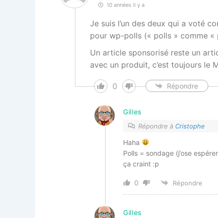
10 années il y a
Je suis l’un des deux qui a voté con
pour wp-polls (« polls » comme « p
Un article sponsorisé reste un arti
avec un produit, c’est toujours le M
0
Répondre
Gilles
Répondre à
Cristophe
Haha
Polls = sondage (j’ose espére
ça craint :p
0
Répondre
Gilles