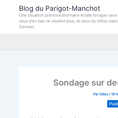
Aller
Blog du Parigot-Manchot
au
Une situation prérévolutionnaire éclate lorsque ceux
contenu
ceux d'en bas ne veulent plus, et ceux du milieu bas
(Lénine)
Sondage sur des
Par
Gilles
/
16 f
Publ