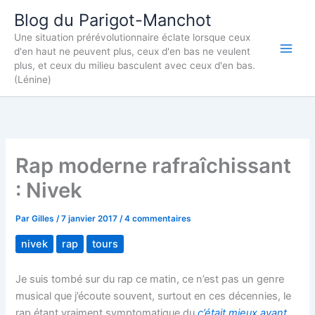
Aller
Blog du Parigot-Manchot
au
Une situation prérévolutionnaire éclate lorsque ceux
contenu
d'en haut ne peuvent plus, ceux d'en bas ne veulent
plus, et ceux du milieu basculent avec ceux d'en bas.
(Lénine)
Rap moderne rafraîchissant
: Nivek
Par
Gilles
/
7 janvier 2017
/
4 commentaires
nivek
rap
tours
Je suis tombé sur du rap ce matin, ce n’est pas un genre
musical que j’écoute souvent, surtout en ces décennies, le
rap étant vraiment symptomatique du
c’était mieux avant