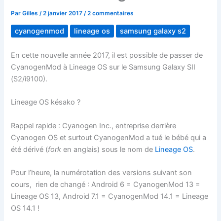
Par
Gilles
/
2 janvier 2017
/
2 commentaires
cyanogenmod
lineage os
samsung galaxy s2
En cette nouvelle année 2017, il est possible de passer de
CyanogenMod à Lineage OS sur le Samsung Galaxy SII
(S2/i9100).
Lineage OS késako ?
Rappel rapide : Cyanogen Inc., entreprise derrière
Cyanogen OS et surtout CyanogenMod a tué le bébé qui a
été dérivé (
fork
en anglais) sous le nom de
Lineage OS
.
Pour l’heure, la numérotation des versions suivant son
cours, rien de changé : Android 6 = CyanogenMod 13 =
Lineage OS 13, Android 7.1 = CyanogenMod 14.1 = Lineage
OS 14.1 !