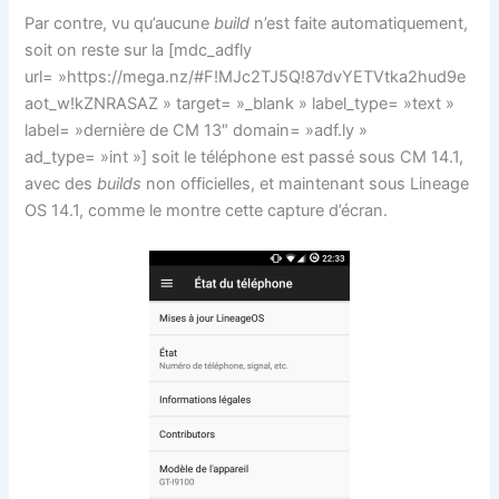
Par contre, vu qu’aucune
build
n’est faite automatiquement,
soit on reste sur la [mdc_adfly
url= »https://mega.nz/#F!MJc2TJ5Q!87dvYETVtka2hud9e
aot_w!kZNRASAZ » target= »_blank » label_type= »text »
label= »dernière de CM 13″ domain= »adf.ly »
ad_type= »int »] soit le téléphone est passé sous CM 14.1,
avec des
builds
non officielles, et maintenant sous Lineage
OS 14.1, comme le montre cette capture d’écran.