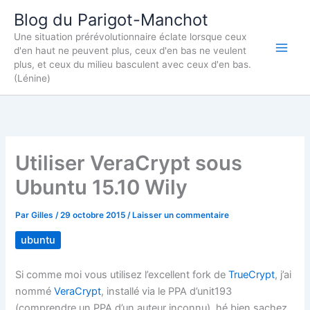
Aller
Blog du Parigot-Manchot
au
Une situation prérévolutionnaire éclate lorsque ceux
contenu
d'en haut ne peuvent plus, ceux d'en bas ne veulent
plus, et ceux du milieu basculent avec ceux d'en bas.
(Lénine)
Utiliser VeraCrypt sous
Ubuntu 15.10 Wily
Par
Gilles
/
29 octobre 2015
/
Laisser un commentaire
ubuntu
Si comme moi vous utilisez l’excellent
fork
de
TrueCrypt
, j’ai
nommé
VeraCrypt
, installé via le PPA
d’unit193
(comprendre un PPA d’un auteur inconnu), hé bien sachez