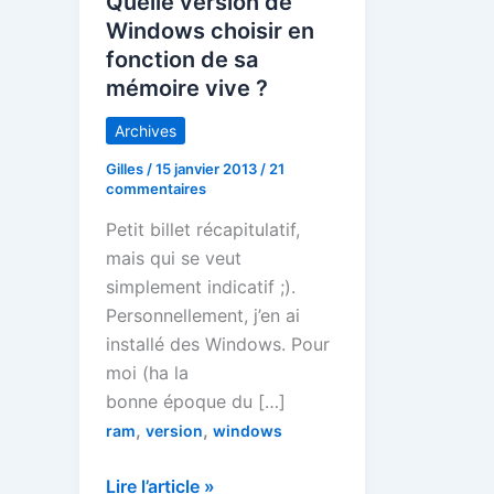
Quelle version de
Windows choisir en
fonction de sa
mémoire vive ?
Archives
Gilles
/
15 janvier 2013
/
21
commentaires
Petit billet récapitulatif,
mais qui se veut
simplement indicatif ;).
Personnellement, j’en ai
installé des Windows. Pour
moi (ha la
bonne époque du […]
,
,
ram
version
windows
Quelle
Lire l’article »