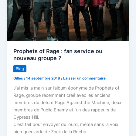
Prophets of Rage : fan service ou
nouveau groupe ?
Blog
Gilles
/
14 septembre 2018
/
Laisser un commentaire
J’ai mis la main sur l’album éponyme de Prophets of
Rage, groupe récemment créé avec les anciens
membres du défunt Rage Against the Machine, deux
membres de Public Enemy et l’un des rappeurs de
Cypress Hill.
C’est fait pour envoyer du lourd, même sans la voix
bien gueularde de Zack de la Rocha.