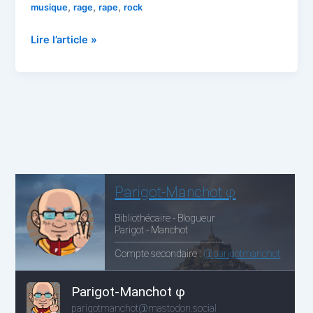
,
,
,
musique
rage
rape
rock
Prophets
Lire l’article »
of
Rage
:
fan
service
ou
nouveau
groupe
?