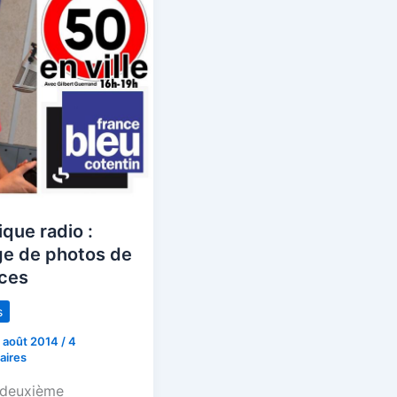
que radio :
ge de photos de
ces
s
 août 2014
/
4
ires
a deuxième