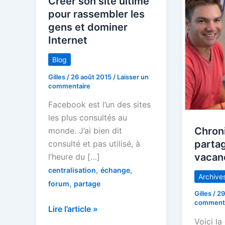
Créer son site ultime
pour rassembler les
gens et dominer
Internet
Blog
Gilles
/
26 août 2015
/
Laisser un
commentaire
Facebook est l’un des sites
les plus consultés au
Chroni
monde. J’ai bien dit
parta
consulté et pas utilisé, à
vacan
l’heure du […]
,
,
centralisation
échange
Archive
,
forum
partage
Gilles
/
29
commenta
Créer
Lire l’article »
Voici l
son