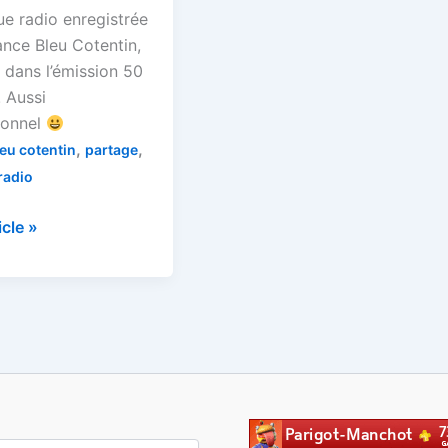
ue radio enregistrée
ance Bleu Cotentin,
 dans l’émission 50
! Aussi
ionnel
,
,
leu cotentin
partage
radio
que
ticle »
es