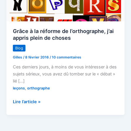
Grâce à la réforme de l’orthographe, j’ai
appris plein de choses
Blog
Gilles
/
8 février 2016
/
10 commentaires
Ces derniers jours, à moins de vous intéresser à des
sujets sérieux, vous avez dû tomber sur le « débat »
lié […]
,
leçons
orthographe
Grâce
Lire l’article »
à
la
réforme
de