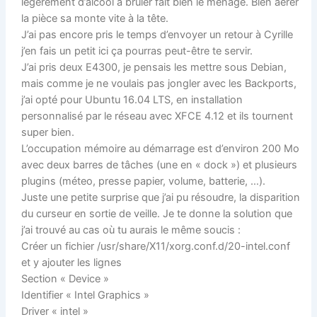
légèrement d’alcool à brûler fait bien le ménage. Bien aérer
la pièce sa monte vite à la tête.
J’ai pas encore pris le temps d’envoyer un retour à Cyrille
j’en fais un petit ici ça pourras peut-être te servir.
J’ai pris deux E4300, je pensais les mettre sous Debian,
mais comme je ne voulais pas jongler avec les Backports,
j’ai opté pour Ubuntu 16.04 LTS, en installation
personnalisé par le réseau avec XFCE 4.12 et ils tournent
super bien.
L’occupation mémoire au démarrage est d’environ 200 Mo
avec deux barres de tâches (une en « dock ») et plusieurs
plugins (méteo, presse papier, volume, batterie, …).
Juste une petite surprise que j’ai pu résoudre, la disparition
du curseur en sortie de veille. Je te donne la solution que
j’ai trouvé au cas où tu aurais le même soucis :
Créer un fichier /usr/share/X11/xorg.conf.d/20-intel.conf
et y ajouter les lignes
Section « Device »
Identifier « Intel Graphics »
Driver « intel »