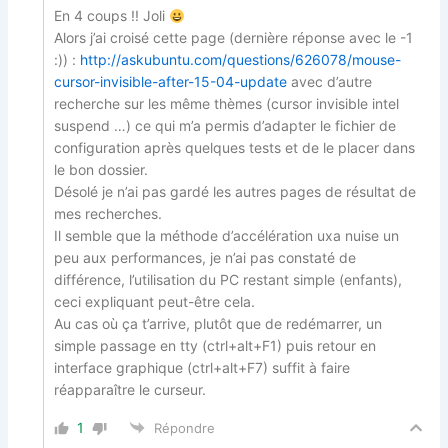
En 4 coups !! Joli
Alors j’ai croisé cette page (dernière réponse avec le -1
:)) :
http://askubuntu.com/questions/626078/mouse-
cursor-invisible-after-15-04-update
avec d’autre
recherche sur les même thèmes (cursor invisible intel
suspend …) ce qui m’a permis d’adapter le fichier de
configuration après quelques tests et de le placer dans
le bon dossier.
Désolé je n’ai pas gardé les autres pages de résultat de
mes recherches.
Il semble que la méthode d’accélération uxa nuise un
peu aux performances, je n’ai pas constaté de
différence, l’utilisation du PC restant simple (enfants),
ceci expliquant peut-être cela.
Au cas où ça t’arrive, plutôt que de redémarrer, un
simple passage en tty (ctrl+alt+F1) puis retour en
interface graphique (ctrl+alt+F7) suffit à faire
réapparaître le curseur.
1
Répondre