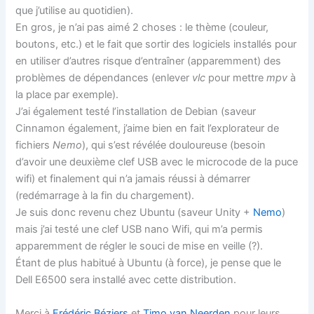
que j’utilise au quotidien).
En gros, je n’ai pas aimé 2 choses : le thème (couleur,
boutons, etc.) et le fait que sortir des logiciels installés pour
en utiliser d’autres risque d’entraîner (apparemment) des
problèmes de dépendances (enlever
vlc
pour mettre
mpv
à
la place par exemple).
J’ai également testé l’installation de Debian (saveur
Cinnamon également, j’aime bien en fait l’explorateur de
fichiers
Nemo
), qui s’est révélée douloureuse (besoin
d’avoir une deuxième clef USB avec le microcode de la puce
wifi) et finalement qui n’a jamais réussi à démarrer
(redémarrage à la fin du chargement).
Je suis donc revenu chez Ubuntu (saveur Unity +
Nemo
)
mais j’ai testé une clef USB nano Wifi, qui m’a permis
apparemment de régler le souci de mise en veille (?).
Étant de plus habitué à Ubuntu (à force), je pense que le
Dell E6500 sera installé avec cette distribution.
Merci à
Frédéric Béziers
et
Timo van Neerden
pour leurs