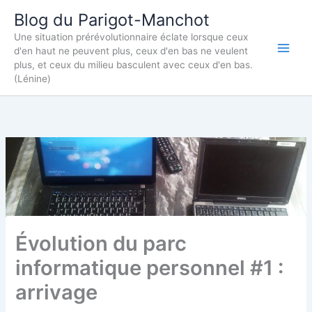
Aller
Blog du Parigot-Manchot
au
Une situation prérévolutionnaire éclate lorsque ceux
contenu
d'en haut ne peuvent plus, ceux d'en bas ne veulent
plus, et ceux du milieu basculent avec ceux d'en bas.
(Lénine)
Évolution du parc
informatique personnel #1 :
arrivage