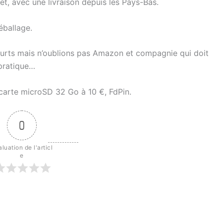
t, avec une livraison depuis les Pays-Bas.
éballage.
ourts mais n’oublions pas Amazon et compagnie qui doit
pratique…
 carte microSD 32 Go à 10 €, FdPin.
0
luation de l'articl
e