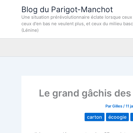
Aller
Blog du Parigot-Manchot
au
Une situation prérévolutionnaire éclate lorsque ceux
contenu
ceux d'en bas ne veulent plus, et ceux du milieu bas
(Lénine)
Le grand gâchis des e
Par
Gilles
/
11 j
carton
écoogie