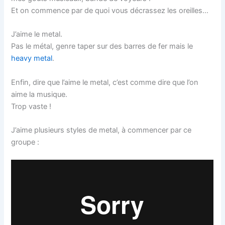
Et on commence par de quoi vous décrassez les oreilles…
J’aime le metal.
Pas le métal, genre taper sur des barres de fer mais le
heavy metal
.
Enfin, dire que l’aime le metal, c’est comme dire que l’on
aime la musique.
Trop vaste !
J’aime plusieurs styles de metal, à commencer par ce
groupe :