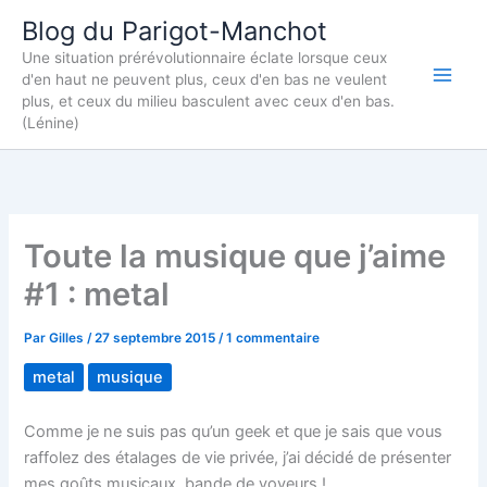
Aller
Blog du Parigot-Manchot
au
Une situation prérévolutionnaire éclate lorsque ceux
contenu
d'en haut ne peuvent plus, ceux d'en bas ne veulent
plus, et ceux du milieu basculent avec ceux d'en bas.
(Lénine)
Toute la musique que j’aime
#1 : metal
Par
Gilles
/
27 septembre 2015
/
1 commentaire
metal
musique
Comme je ne suis pas qu’un geek et que je sais que vous
raffolez des étalages de vie privée, j’ai décidé de présenter
mes goûts musicaux, bande de voyeurs !