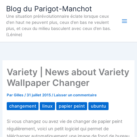
Aller
Blog du Parigot-Manchot
au
Une situation prérévolutionnaire éclate lorsque ceux
contenu
d'en haut ne peuvent plus, ceux d'en bas ne veulent
plus, et ceux du milieu basculent avec ceux d'en bas.
(Lénine)
Variety | News about Variety
Wallpaper Changer
Par
Gilles
/
31 juillet 2015
/
Laisser un commentaire
changement
linux
papier peint
ubuntu
Si vous changez ou avez vie de changer de papier peint
régulièrement, voici un petit logiciel qui permet de
télécharger automatiquement une image de fond de bureau