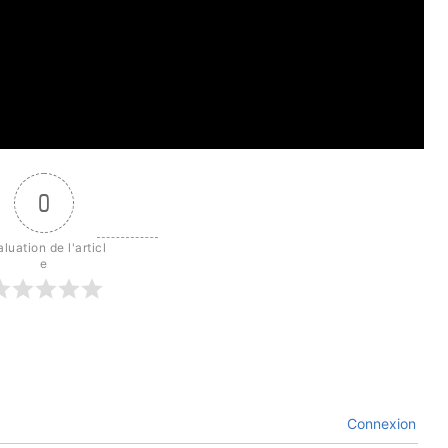
0
luation de l'articl
e
Connexion