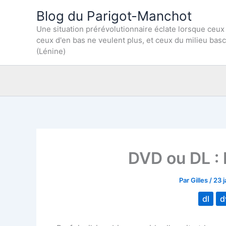
Aller
Blog du Parigot-Manchot
au
Une situation prérévolutionnaire éclate lorsque ceux
contenu
ceux d'en bas ne veulent plus, et ceux du milieu bas
(Lénine)
DVD ou DL : 
Par
Gilles
/
23 
dl
d