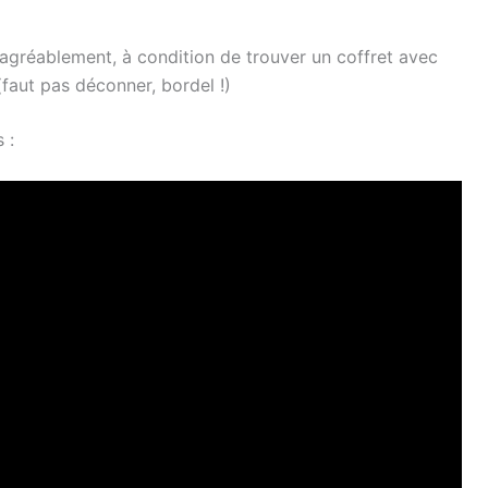
agréablement, à condition de trouver un coffret avec
faut pas déconner, bordel !)
 :