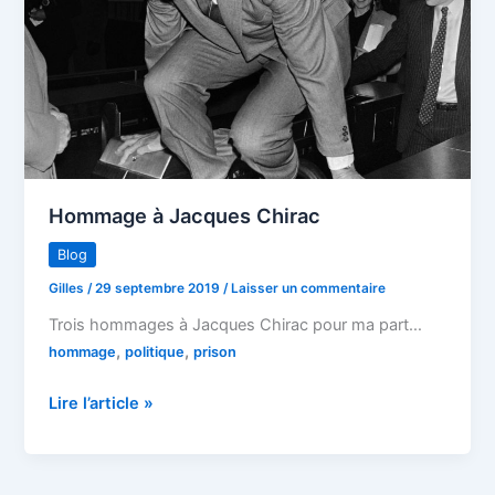
Hommage à Jacques Chirac
Blog
Gilles
/
29 septembre 2019
/
Laisser un commentaire
Trois hommages à Jacques Chirac pour ma part…
,
,
hommage
politique
prison
Hommage
Lire l’article »
à
Jacques
Chirac