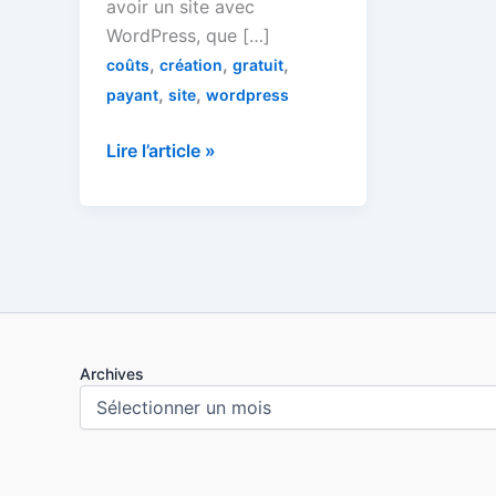
avoir un site avec
WordPress, que […]
,
,
,
coûts
création
gratuit
,
,
payant
site
wordpress
Créer
Lire l’article »
un
site
avec
WordPress
au-
delà
du
Archives
simple
blog
#2
:
pré-