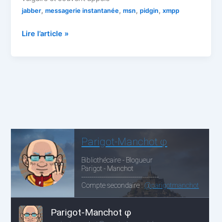
,
,
,
,
jabber
messagerie instantanée
msn
pidgin
xmpp
Pidgin
Lire l’article »
:
la
communication
libre
et
sans
attaches
protocolaires