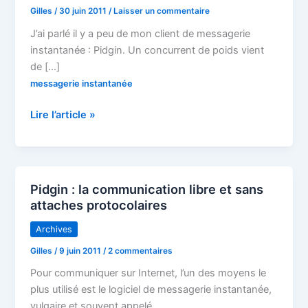
Gilles
/
30 juin 2011
/
Laisser un commentaire
J’ai parlé il y a peu de mon client de messagerie
instantanée : Pidgin. Un concurrent de poids vient
de […]
messagerie instantanée
Messagerie
Lire l’article »
instantanée
:
test
rapide
Pidgin : la communication libre et sans
d’Instantbird
attaches protocolaires
1.0
Archives
Gilles
/
9 juin 2011
/
2 commentaires
Pour communiquer sur Internet, l’un des moyens le
plus utilisé est le logiciel de messagerie instantanée,
vulgaire et souvent appelé