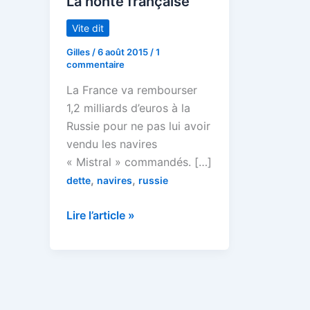
La honte française
Vite dit
Gilles
/
6 août 2015
/
1
commentaire
La France va rembourser
1,2 milliards d’euros à la
Russie pour ne pas lui avoir
vendu les navires
« Mistral » commandés. […]
,
,
dette
navires
russie
La
Lire l’article »
honte
française