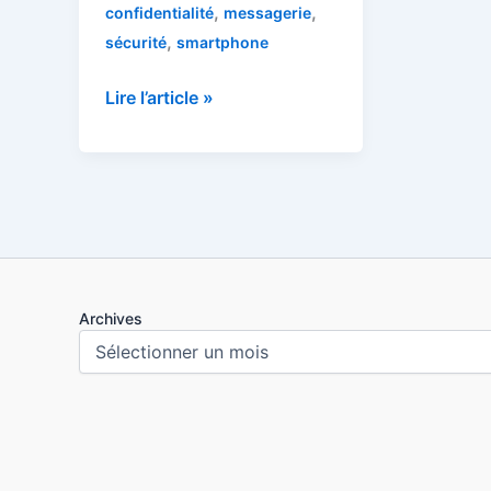
,
,
confidentialité
messagerie
,
sécurité
smartphone
Envoyer
Lire l’article »
des
messages
en
toute
sécurité
Archives