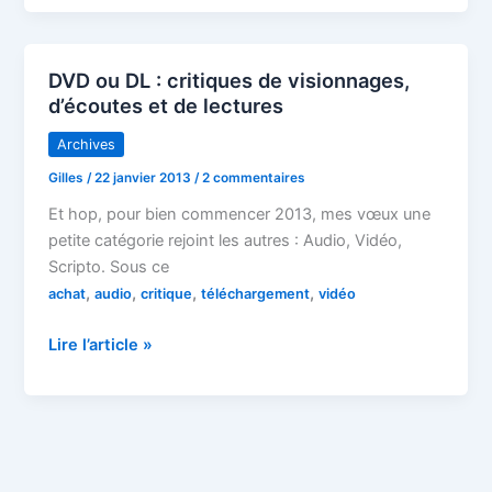
êtes-
vous
prêts
DVD ou DL : critiques de visionnages,
à
d’écoutes et de lectures
casquer
?
Archives
Gilles
/
22 janvier 2013
/
2 commentaires
Et hop, pour bien commencer 2013, mes vœux une
petite catégorie rejoint les autres : Audio, Vidéo,
Scripto. Sous ce
,
,
,
,
achat
audio
critique
téléchargement
vidéo
DVD
Lire l’article »
ou
DL
:
critiques
de