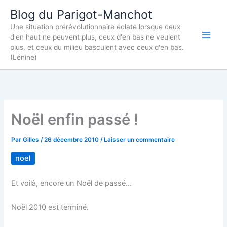
Aller
Blog du Parigot-Manchot
au
Une situation prérévolutionnaire éclate lorsque ceux
contenu
d'en haut ne peuvent plus, ceux d'en bas ne veulent
plus, et ceux du milieu basculent avec ceux d'en bas.
(Lénine)
Noël enfin passé !
Par
Gilles
/
26 décembre 2010
/
Laisser un commentaire
noel
Et voilà, encore un Noël de passé…
Noël 2010 est terminé.