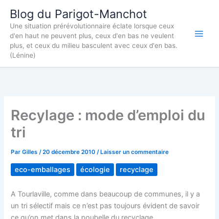
Aller
Blog du Parigot-Manchot
au
Une situation prérévolutionnaire éclate lorsque ceux
contenu
d'en haut ne peuvent plus, ceux d'en bas ne veulent
plus, et ceux du milieu basculent avec ceux d'en bas.
(Lénine)
Recylage : mode d’emploi du
tri
Par
Gilles
/
20 décembre 2010
/
Laisser un commentaire
eco-emballages
écologie
recyclage
A Tourlaville, comme dans beaucoup de communes, il y a
un tri sélectif mais ce n’est pas toujours évident de savoir
ce qu’on met dans la poubelle du recyclage.