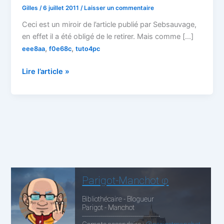
Gilles
/
6 juillet 2011
/
Laisser un commentaire
Ceci est un miroir de l’article publié par Sebsauvage,
en effet il a été obligé de le retirer. Mais comme […]
,
,
eee8aa
f0e68c
tuto4pc
Tuto4pc:
Lire l’article »
Le
nouveau
cheval
de
Troie
d’eoRezo