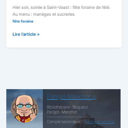
Hier soir, soirée à Saint-Vaast : fête foraine de l’été.
Au menu : manèges et sucreries.
fête foraine
Bonheurs
Lire l’article »
enfantins