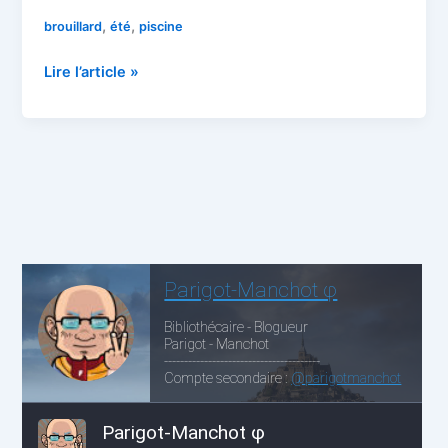
,
,
brouillard
été
piscine
IC
Lire l’article »
#1
:
fin
de
l’été