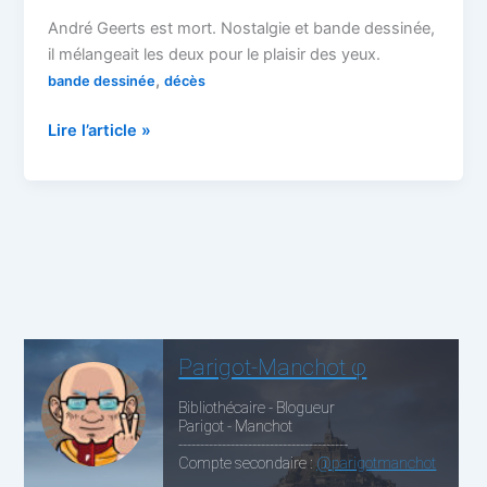
André Geerts est mort. Nostalgie et bande dessinée,
il mélangeait les deux pour le plaisir des yeux.
,
bande dessinée
décès
Un
Lire l’article »
peu
d’enfance
en
moins