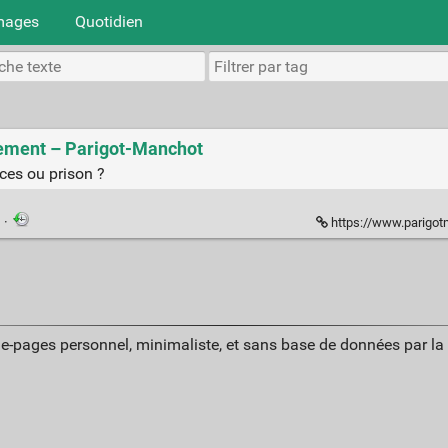
mages
Quotidien
inement – Parigot-Manchot
ces ou prison ?
n
·
https://www.parigot
ue-pages personnel, minimaliste, et sans base de données par l