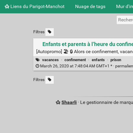
Liens du Parigot-Manchot
Nuage de tags
Mur d'i
Filtres
Enfants et parents à l’heure du conf
[Autopromo] 🏖 🔒 Alors ce confinement, vacan
vacances
·
confinement
·
enfants
·
prison
March 26, 2020 at 7:48:04 AM GMT+1 * ·
permalie
Filtres
Shaarli
· Le gestionnaire de marq