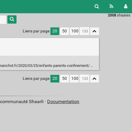
2008
shaares
Liens par page
20
50
100
manchot.fr/2020/03/25/enfants-parents-confinement/
Liens par page
20
50
100
a communauté Shaarli ·
Documentation