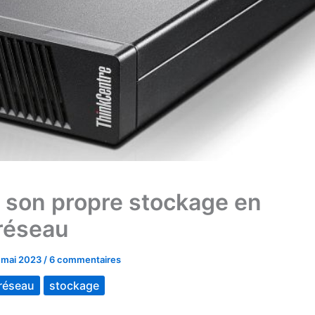
 son propre stockage en
réseau
 mai 2023
/
6 commentaires
réseau
stockage