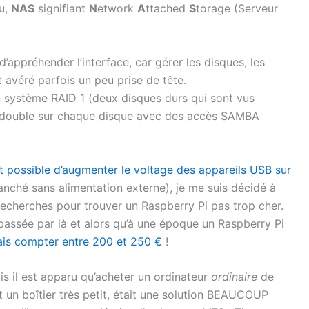
au,
NAS
signifiant
N
etwork
A
ttached
S
torage (Serveur
’appréhender l’interface, car gérer les disques, les
st avéré parfois un peu prise de tête.
n système RAID 1 (deux disques durs qui sont vus
 double sur chaque disque avec des accès SAMBA
ait possible d’augmenter le voltage des appareils USB sur
nché sans alimentation externe), je me suis décidé à
 recherches pour trouver un Raspberry Pi pas trop cher.
passée par là et alors qu’à une époque un Raspberry Pi
ais compter entre 200 et 250 €
!
s il est apparu qu’acheter un ordinateur
ordinaire
de
 un boîtier très petit, était une solution BEAUCOUP