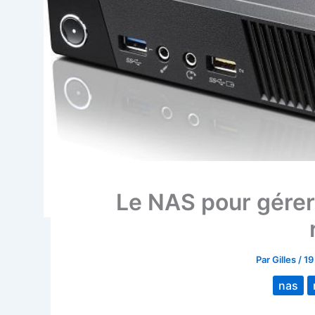
Le NAS pour gérer
Par
Gilles
/
19
nas