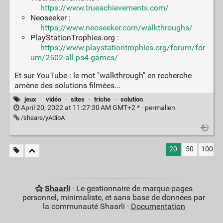
https://www.trueachievements.com/
Neoseeker :
https://www.neoseeker.com/walkthroughs/
PlayStationTrophies.org :
https://www.playstationtrophies.org/forum/for
um/2502-all-ps4-games/
Et sur YouTube : le mot "walkthrough" en recherche
amène des solutions filmées...
jeux
·
vidéo
·
sites
·
triche
·
solution
April 20, 2022 at 11:27:30 AM GMT+2 * ·
permalien
/shaare/yAdioA
20
50
100
Shaarli
· Le gestionnaire de marque-pages
personnel, minimaliste, et sans base de données par
la communauté Shaarli ·
Documentation