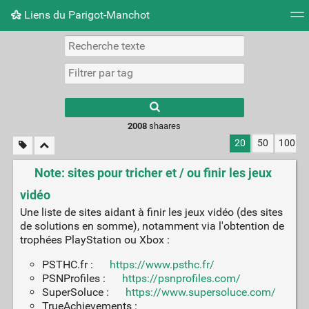
Liens du Parigot-Manchot
Nuage de tags
Mur d'images
Quotidien
Flux RS
2008
shaares
20
50
100
Note: sites pour tricher et / ou finir les jeux
vidéo
Une liste de sites aidant à finir les jeux vidéo (des sites
de solutions en somme), notamment via l'obtention de
trophées PlayStation ou Xbox :
PSTHC.fr :
https://www.psthc.fr/
PSNProfiles :
https://psnprofiles.com/
SuperSoluce :
https://www.supersoluce.com/
TrueAchievements :