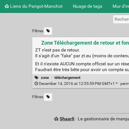
Liens du Parigot-Manchot
Nuage de tags
Mur d'i
Filtres
Zone Téléchargement de retour et fon
ZT n'est pas de retour.
Il s'agit d'un "fake" par zt.eu (moins de conte
Et il n'existe AUCUN compte officiel sur un ré
Faudrait être très bête pour avoir un compte sur
zone
·
téléchargement
December 14, 2016 at 12:55:59 PM GMT+1 * ·
perm
Filtres
Shaarli
· Le gestionnaire de marq