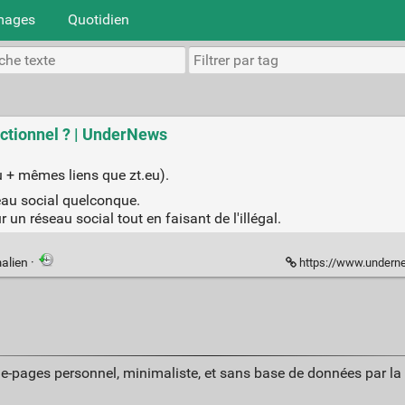
mages
Quotidien
ctionnel ? | UnderNews
nu + mêmes liens que zt.eu).
seau social quelconque.
 un réseau social tout en faisant de l'illégal.
alien
·
https://www.undernews.fr/w
ue-pages personnel, minimaliste, et sans base de données par l