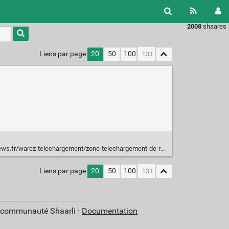
2008
shaares
Liens par page
20
50
100
arez-telechargement/zone-telechargement-de-retour-et-fonctionnel.html
Liens par page
20
50
100
a communauté Shaarli ·
Documentation