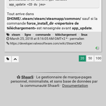
app_update <ID du jeu>
Tout arrive dans
$HOME/.steam/steam/steamapp/common/
sauf si la
commande
force_install_dir <répertoire de
téléchargement>
est renseignée avant
app_update
.
steam
·
ligne
·
commande
·
téléchargement
·
linux
March 25, 2018 at 8:16:05 AM GMT+2 * ·
permalien
https://developer.valvesoftware.com/wiki/SteamCMD
20
50
100
Shaarli
· Le gestionnaire de marque-pages
personnel, minimaliste, et sans base de données par
la communauté Shaarli ·
Documentation