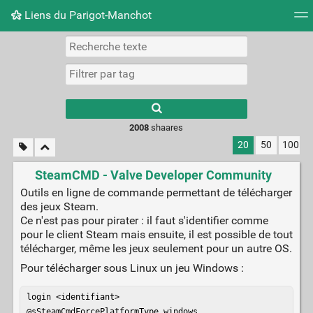
Liens du Parigot-Manchot
Nuage de tags
Mur d'images
Quotidien
Flux RS
2008
shaares
20
50
100
SteamCMD - Valve Developer Community
Outils en ligne de commande permettant de télécharger
des jeux Steam.
Ce n'est pas pour pirater : il faut s'identifier comme
pour le client Steam mais ensuite, il est possible de tout
télécharger, même les jeux seulement pour un autre OS.
Pour télécharger sous Linux un jeu Windows :
login <identifiant>

@sSteamCmdForcePlatformType windows
