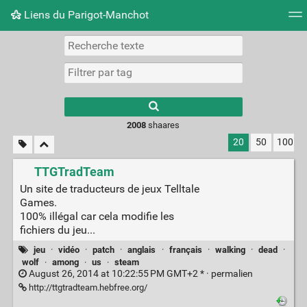
Liens du Parigot-Manchot
Nuage de tags
Mur d'images
Quotidien
Flux RS
2008
shaares
20
50
100
TTGTradTeam
Un site de traducteurs de jeux Telltale
Games.
100% illégal car cela modifie les
fichiers du jeu...
jeu
·
vidéo
·
patch
·
anglais
·
français
·
walking
·
dead
·
wolf
·
among
·
us
·
steam
August 26, 2014 at 10:22:55 PM GMT+2 * ·
permalien
http://ttgtradteam.hebfree.org/