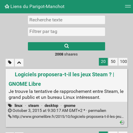
Liens du Parigot-Manchot
Nuage de tags
Mur d'images
Quotidien
Flux RS
2008
shaares
20
50
100
Logiciels proposera-t-il les jeux Steam ? |
GNOME Libre
Je trouve la tentative de rapprochement entre Steam, le
grand public et un bureau Linux intéressant.
linux
·
steam
·
desktop
·
gnome
October 3, 2015 at 9:30:17 AM GMT+2 * ·
permalien
http://www.gnomelibre.fr/2015/10/logiciels-proposera-t-il-les-jeux-steam/