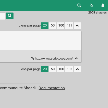
2008
shaares
Liens par page
20
50
100
http://www.scriptcopy.com/
Liens par page
20
50
100
a communauté Shaarli ·
Documentation