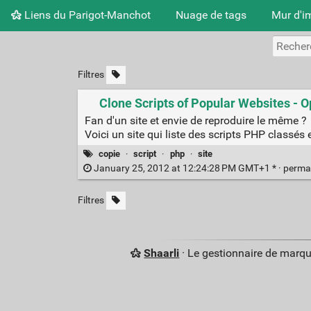
Liens du Parigot-Manchot
Nuage de tags
Mur d'i
Filtres
Clone Scripts of Popular Websites -
Fan d'un site et envie de reproduire le même ?
Voici un site qui liste des scripts PHP classés 
copie
·
script
·
php
·
site
January 25, 2012 at 12:24:28 PM GMT+1 * ·
perma
Filtres
Shaarli
· Le gestionnaire de marq