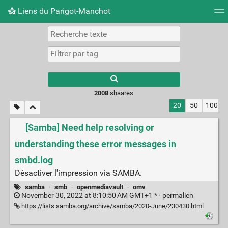
Liens du Parigot-Manchot
Nuage de tags
Mur d'images
Quotidien
Flux RS
2008
shaares
20
50
100
[Samba] Need help resolving or
understanding these error messages in
smbd.log
Désactiver l'impression via SAMBA.
samba
·
smb
·
openmediavault
·
omv
November 30, 2022 at 8:10:50 AM GMT+1 * ·
permalien
https://lists.samba.org/archive/samba/2020-June/230430.html