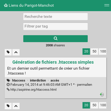
Liens du Parigot-Manchot
Nuage de tags
Mur d'images
Quotidien
Flux RS
2008
shaares
20
50
100
Génération de fichiers .htaccess simples
Et un dernier outil permettant de créer un fichier
.htaccess !
htaccess
·
interdiction
·
accès
February 14, 2014 at 9:46:03 AM GMT+1 * ·
permalien
http://aspirine.org/htaccess.html
20
50
100