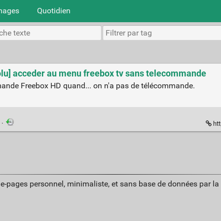
mages
Quotidien
ésolu] acceder au menu freebox tv sans telecommande
mande Freebox HD quand... on n'a pas de télécommande.
n
·
htt
ue-pages personnel, minimaliste, et sans base de données par l