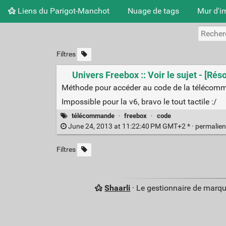
Liens du Parigot-Manchot
Nuage de tags
Mur d'i
Filtres
Univers Freebox :: Voir le sujet - [R
Méthode pour accéder au code de la télécom
Impossible pour la v6, bravo le tout tactile :/
télécommande
·
freebox
·
code
June 24, 2013 at 11:22:40 PM GMT+2 * ·
permalie
Filtres
Shaarli
· Le gestionnaire de marq