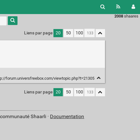
2008
shaares
Liens par page
20
50
100
p://forum.universfreebox.com/viewtopic.php?t=21305
Liens par page
20
50
100
a communauté Shaarli ·
Documentation