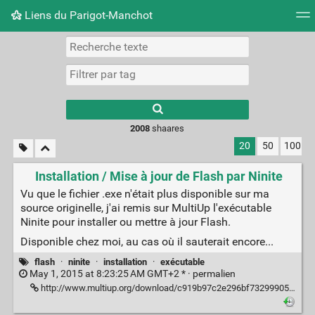
Liens du Parigot-Manchot
Nuage de tags
Mur d'images
Quotidien
Flux RS
2008
shaares
20
50
100
Installation / Mise à jour de Flash par Ninite
Vu que le fichier .exe n'était plus disponible sur ma
source originelle, j'ai remis sur MultiUp l'exécutable
Ninite pour installer ou mettre à jour Flash.
Disponible chez moi, au cas où il sauterait encore...
flash
·
ninite
·
installation
·
exécutable
May 1, 2015 at 8:23:25 AM GMT+2 * ·
permalien
http://www.multiup.org/download/c919b97c2e296bf7329990556f5ef806/ninite-flash.exe