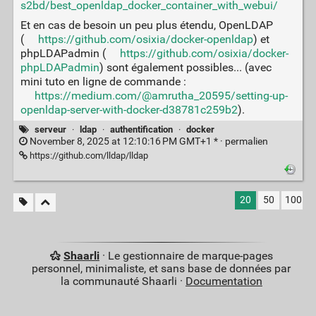
s2bd/best_openldap_docker_container_with_webui/
Et en cas de besoin un peu plus étendu, OpenLDAP
(
https://github.com/osixia/docker-openldap
) et
phpLDAPadmin (
https://github.com/osixia/docker-
phpLDAPadmin
) sont également possibles... (avec
mini tuto en ligne de commande :
https://medium.com/@amrutha_20595/setting-up-
openldap-server-with-docker-d38781c259b2
).
serveur
·
ldap
·
authentification
·
docker
November 8, 2025 at 12:10:16 PM GMT+1 * ·
permalien
https://github.com/lldap/lldap
20
50
100
Shaarli
· Le gestionnaire de marque-pages
personnel, minimaliste, et sans base de données par
la communauté Shaarli ·
Documentation