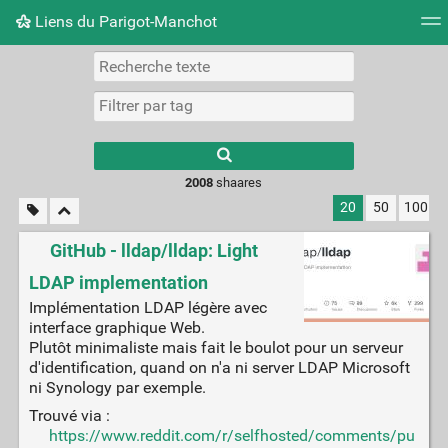
Liens du Parigot-Manchot
Nuage de tags
Mur d'images
Quotidien
Flux RS
2008
shaares
20
50
100
GitHub - lldap/lldap: Light
LDAP implementation
Implémentation LDAP légère avec
interface graphique Web.
Plutôt minimaliste mais fait le boulot pour un serveur
d'identification, quand on n'a ni server LDAP Microsoft
ni Synology par exemple.
Trouvé via :
https://www.reddit.com/r/selfhosted/comments/pu