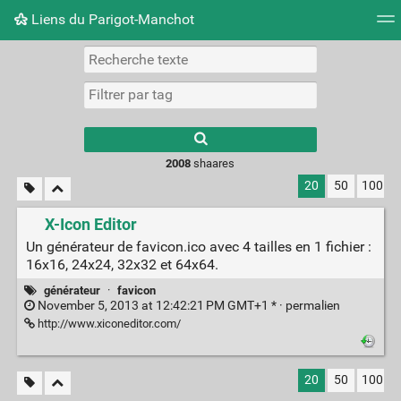
Liens du Parigot-Manchot
Nuage de tags
Mur d'images
Quotidien
Flux RS
2008
shaares
20
50
100
X-Icon Editor
Un générateur de favicon.ico avec 4 tailles en 1 fichier :
16x16, 24x24, 32x32 et 64x64.
générateur
·
favicon
November 5, 2013 at 12:42:21 PM GMT+1 * ·
permalien
http://www.xiconeditor.com/
20
50
100