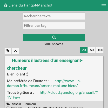
Liens du Parigot-Manchot
Nuage de tags
Mur d'images
Quotidien
Flux RS
2008
shaares
20
50
100
Humeurs illustrées d'un enseignant-
chercheur
Bien lolant :)
Ma préférée de l'instant :
http://www.luc-
damas.fr/humeurs/amene-moi-une-biere/
Trouvé grâce à :
http://cloud.yunolog.org/shaarli/?
1VrFuw
dessin
·
humour