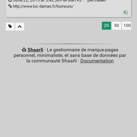
June 22, 2013 at 5:42:38 PM GMT+2 * ·
permalien
http://www.luc-damas.fr/humeurs/
20
50
100
Shaarli
· Le gestionnaire de marque-pages
personnel, minimaliste, et sans base de données par
la communauté Shaarli ·
Documentation