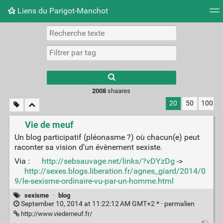
Liens du Parigot-Manchot
Nuage de tags
Mur d'images
Quotidien
Flux RS
2008
shaares
20
50
100
Vie de meuf
Un blog participatif (pléonasme ?) où chacun(e) peut
raconter sa vision d'un évènement sexiste.
Via :
http://sebsauvage.net/links/?vDYzDg
->
http://sexes.blogs.liberation.fr/agnes_giard/2014/0
9/le-sexisme-ordinaire-vu-par-un-homme.html
sexisme
·
blog
September 10, 2014 at 11:22:12 AM GMT+2 * ·
permalien
http://www.viedemeuf.fr/