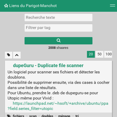
Liens du Parigot-Manchot
Nuage de tags
Mur d'images
Quotidien
Flux RS
2008
shaares
20
50
100
dupeGuru - Duplicate file scanner
Un logiciel pour scanner ses fichiers et détecter les
doublons.
Possibilité de supprimer ensuite, via des cases à cocher
dans une liste de résultats.
Pour Ubuntu, prendre le .deb de dupeguru-se pour
Utopic même pour Vivid :
https://launchpad.net/~hsoft/+archive/ubuntu/ppa
?field.series_filter=utopic
fichiers
·
scan
·
doubles
·
ménage
·
tri