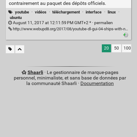
contrairement au paquet des dépôts officiels.
youtube
·
vidéos
·
téléchargement
·
interface
·
linux
·
ubuntu
August 11, 2017 at 12:11:59 PM GMT+2 * ·
permalien
http://www.webupd8.org/2017/08/youtube-dl-gui-04-ships-with-new-user.html
20
50
100
Shaarli
· Le gestionnaire de marque-pages
personnel, minimaliste, et sans base de données par
la communauté Shaarli ·
Documentation