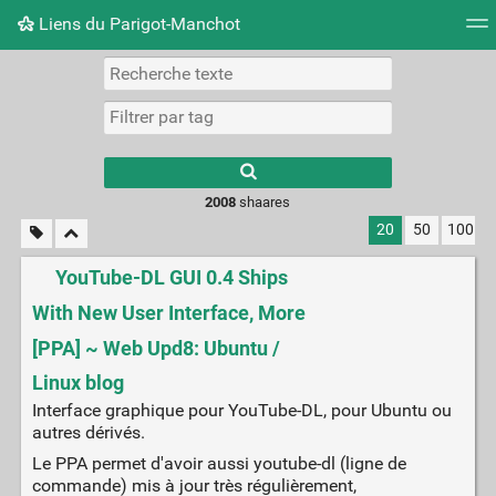
Liens du Parigot-Manchot
Nuage de tags
Mur d'images
Quotidien
Flux RS
2008
shaares
20
50
100
YouTube-DL GUI 0.4 Ships
With New User Interface, More
[PPA] ~ Web Upd8: Ubuntu /
Linux blog
Interface graphique pour YouTube-DL, pour Ubuntu ou
autres dérivés.
Le PPA permet d'avoir aussi youtube-dl (ligne de
commande) mis à jour très régulièrement,