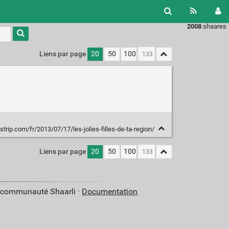
2008
shaares
Liens par page
20
50
100
rip.com/fr/2013/07/17/les-jolies-filles-de-ta-region/
Liens par page
20
50
100
a communauté Shaarli ·
Documentation