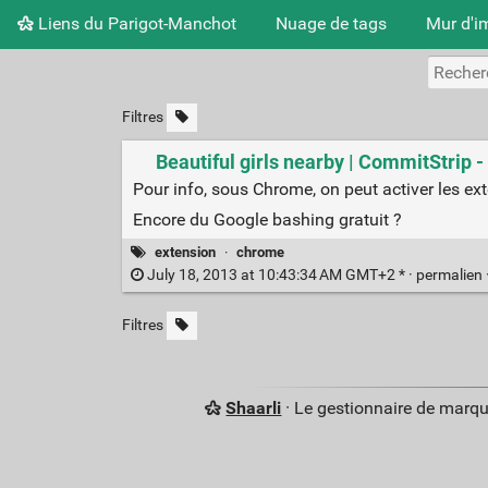
Liens du Parigot-Manchot
Nuage de tags
Mur d'i
Filtres
Beautiful girls nearby | CommitStrip -
Pour info, sous Chrome, on peut activer les ext
Encore du Google bashing gratuit ?
extension
·
chrome
July 18, 2013 at 10:43:34 AM GMT+2 * ·
permalien
Filtres
Shaarli
· Le gestionnaire de marq