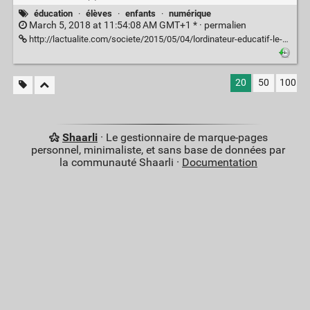
éducation
·
élèves
·
enfants
·
numérique
March 5, 2018 at 11:54:08 AM GMT+1 * ·
permalien
http://lactualite.com/societe/2015/05/04/lordinateur-educatif-le-fosse-entre-milieux-favorises-et-defavorises/
20
50
100
Shaarli
· Le gestionnaire de marque-pages
personnel, minimaliste, et sans base de données par
la communauté Shaarli ·
Documentation